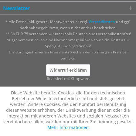
Newsletter
* Alle Preise inkl. gesetzl. Mehrwertsteuer zzgl.
Versandkosten
und ggf.
Nachnahmegebühren, wenn nicht anders beschrieben.
** Ab EUR 75 versenden wir innerhalb Deutschlands versandkostenfrei!
Ausgenommen davon sind Nachnahmegebühren sowie die Kosten für
Sperrgut und Speditionen!
Die durchgestrichenen Preise entsprechen dem bisherigen Preis bei
Sun Sky.
Widerruf erklären
Realisiert mit Shopware
Diese Website benutzt Cookies, die für den technischen
Betrieb der Website erforderlich sind und stets gesetzt
werden. Andere Cookies, die den Komfort bei Benutzung
dieser Website erhöhen, der Direktwerbung dienen oder die
Interaktion mit anderen Websites und sozialen Netzwerken
vereinfachen sollen, werden nur mit Ihrer Zustimmung gesetzt.
Mehr Informationen