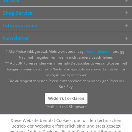
Service
Shop Service
Informationen
Newsletter
* Alle Preise inkl. gesetzl. Mehrwertsteuer zzgl.
Versandkosten
und ggf.
Nachnahmegebühren, wenn nicht anders beschrieben.
** Ab EUR 75 versenden wir innerhalb Deutschlands versandkostenfrei!
Ausgenommen davon sind Nachnahmegebühren sowie die Kosten für
Sperrgut und Speditionen!
Die durchgestrichenen Preise entsprechen dem bisherigen Preis bei
Sun Sky.
Widerruf erklären
Realisiert mit Shopware
Diese Website benutzt Cookies, die für den technischen
Betrieb der Website erforderlich sind und stets gesetzt
werden. Andere Cookies, die den Komfort bei Benutzung