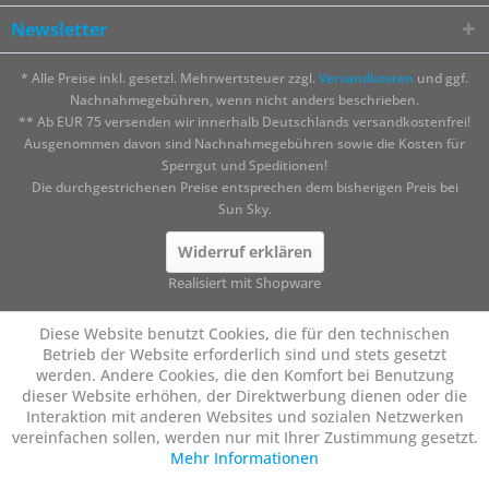
Newsletter
* Alle Preise inkl. gesetzl. Mehrwertsteuer zzgl.
Versandkosten
und ggf.
Nachnahmegebühren, wenn nicht anders beschrieben.
** Ab EUR 75 versenden wir innerhalb Deutschlands versandkostenfrei!
Ausgenommen davon sind Nachnahmegebühren sowie die Kosten für
Sperrgut und Speditionen!
Die durchgestrichenen Preise entsprechen dem bisherigen Preis bei
Sun Sky.
Widerruf erklären
Realisiert mit Shopware
Diese Website benutzt Cookies, die für den technischen
Betrieb der Website erforderlich sind und stets gesetzt
werden. Andere Cookies, die den Komfort bei Benutzung
dieser Website erhöhen, der Direktwerbung dienen oder die
Interaktion mit anderen Websites und sozialen Netzwerken
vereinfachen sollen, werden nur mit Ihrer Zustimmung gesetzt.
Mehr Informationen