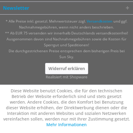
Newsletter
* Alle Preise inkl. gesetzl. Mehrwertsteuer zzgl.
Versandkosten
und ggf.
Nachnahmegebühren, wenn nicht anders beschrieben.
** Ab EUR 75 versenden wir innerhalb Deutschlands versandkostenfrei!
Ausgenommen davon sind Nachnahmegebühren sowie die Kosten für
Sperrgut und Speditionen!
Die durchgestrichenen Preise entsprechen dem bisherigen Preis bei
Sun Sky.
Widerruf erklären
Realisiert mit Shopware
Diese Website benutzt Cookies, die für den technischen
Betrieb der Website erforderlich sind und stets gesetzt
werden. Andere Cookies, die den Komfort bei Benutzung
dieser Website erhöhen, der Direktwerbung dienen oder die
Interaktion mit anderen Websites und sozialen Netzwerken
vereinfachen sollen, werden nur mit Ihrer Zustimmung gesetzt.
Mehr Informationen