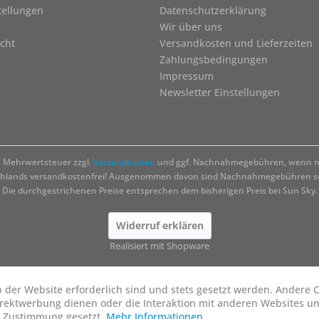
tellungen
Datenschutzerklärung
Wir über uns
cht
Versandkosten und Lieferzeiten
Zahlungsbedingungen
Impressum
Newsletter Einstellungen
zl. Mehrwertsteuer zzgl.
Versandkosten
und ggf. Nachnahmegebühren, wenn ni
chlands versandkostenfrei! Ausgenommen davon sind Nachnahmegebühren sow
Die durchgestrichenen Preise entsprechen dem bisherigen Preis bei Sun Sky.
Widerruf erklären
Realisiert mit Shopware
b der Website erforderlich sind und stets gesetzt werden. Andere C
irektwerbung dienen oder die Interaktion mit anderen Websites u
r Zustimmung gesetzt.
Mehr Informationen