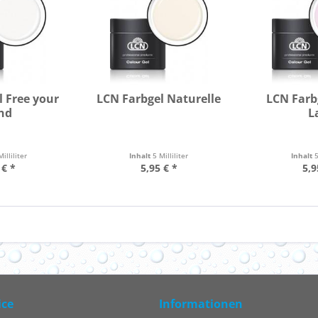
l Free your
LCN Farbgel Naturelle
LCN Farb
nd
L
Milliliter
Inhalt
5 Milliliter
Inhalt
5
 € *
5,95 € *
5,9
ice
Informationen