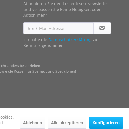
Abonnieren Sie den kostenlosen Newsletter
und verpassen Sie keine Neuigkeit oder
Aktion mehr!
Ich habe die
Datenschutzerklärung
zur
Kenntnis genommen.
cht anders beschrieben.
ie die Kosten für Sperrgut und Speditionen!
ookies,
Ablehnen
Alle akzeptieren
Konfigurieren
nd