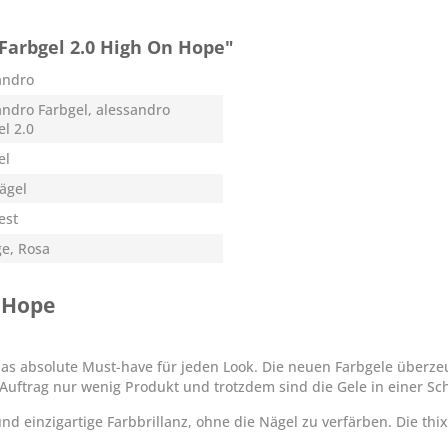
Farbgel 2.0 High On Hope"
andro
andro Farbgel, alessandro
el 2.0
el
Nägel
est
e, Rosa
n Hope
 das absolute Must-have für jeden Look. Die neuen Farbgele überz
Auftrag nur wenig Produkt und trotzdem sind die Gele in einer Sc
d einzigartige Farbbrillanz, ohne die Nägel zu verfärben. Die thix