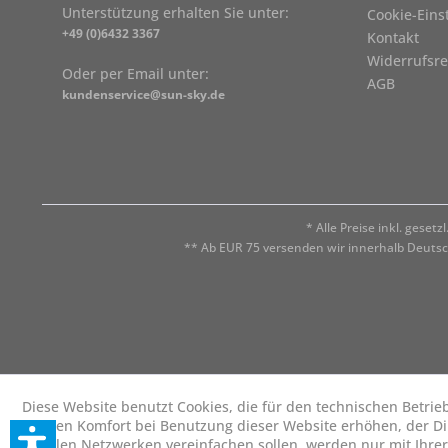
Unterstützung erhalten Sie unter:
Cookie-Eins
+49 (0)6432 3367
Kontakt
Widerrufsre
Oder per Email unter:
AGB
kundenservice@sun-sky.de
* Alle Preise inkl. geset
** Ab EUR 75 versenden wir innerhalb Deuts
Diese Website benutzt Cookies, die für den technischen Betrie
die den Komfort bei Benutzung dieser Website erhöhen, der D
sozialen Netzwerken vereinfachen sollen, werden nur mit Ihre