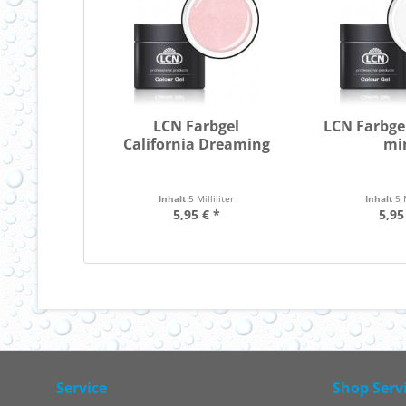
LCN Farbgel
LCN Farbge
California Dreaming
mi
Inhalt
5 Milliliter
Inhalt
5 
5,95 € *
5,95
Service
Shop Serv