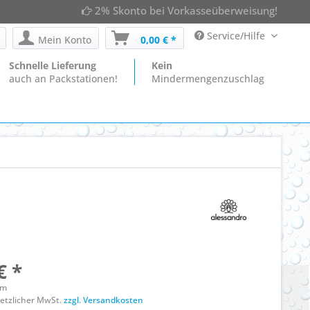
2% Skonto bei Vorkasseüberweisung!
Service/Hilfe
Mein Konto
0,00 € *
Schnelle Lieferung
Kein
auch an Packstationen!
Mindermengenzuschlag
€ *
mm
esetzlicher MwSt.
zzgl. Versandkosten