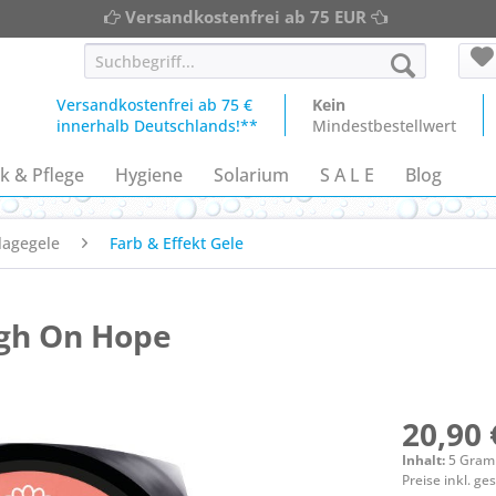
Versandkostenfrei ab 75 EUR
Versandkostenfrei ab 75 €
Kein
innerhalb Deutschlands!**
Mindestbestellwert
k & Pflege
Hygiene
Solarium
S A L E
Blog
lagegele
Farb & Effekt Gele
igh On Hope
20,90 
Inhalt:
5 Gra
Preise inkl. g