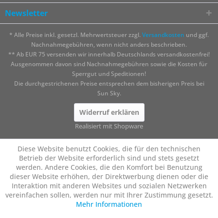
Newsletter
* Alle Preise inkl. gesetzl. Mehrwertsteuer zzgl.
Versandkosten
und ggf.
Nachnahmegebühren, wenn nicht anders beschrieben.
** Ab EUR 75 versenden wir innerhalb Deutschlands versandkostenfrei!
Ausgenommen davon sind Nachnahmegebühren sowie die Kosten für
Sperrgut und Speditionen!
Die durchgestrichenen Preise entsprechen dem bisherigen Preis bei
Sun Sky.
Widerruf erklären
Realisiert mit Shopware
Diese Website benutzt Cookies, die für den technischen
Betrieb der Website erforderlich sind und stets gesetzt
werden. Andere Cookies, die den Komfort bei Benutzung
dieser Website erhöhen, der Direktwerbung dienen oder die
Interaktion mit anderen Websites und sozialen Netzwerken
vereinfachen sollen, werden nur mit Ihrer Zustimmung gesetzt.
Mehr Informationen